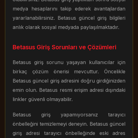
medya hesaplarını takip ederek avantajlardan
yararlanabilirsiniz. Betasus güncel giriş bilgileri
anlık olarak sosyal medyada paylaşılmaktadır.
Betasus Giriş Sorunları ve Çözümleri
Betasus giriş sorunu yaşayan kullanıcılar için
birkaç çözüm önerisi mevcuttur. Öncelikle
Betasus güncel giriş adresini doğru girdiğinizden
emin olun. Betasus resmi erişim adresi dışındaki
linkler güvenli olmayabilir.
Betasus giriş yapamıyorsanız tarayıcı
önbelleğini temizlemeyi deneyin. Betasus güncel
giriş adresi tarayıcı önbelleğinde eski adres