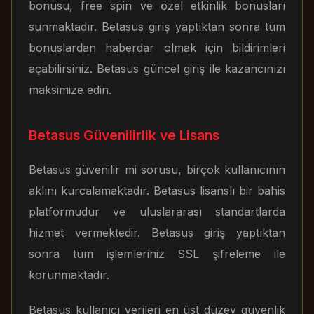
bonusu, free spin ve özel etkinlik bonusları
sunmaktadır. Betasus giriş yaptıktan sonra tüm
bonuslardan haberdar olmak için bildirimleri
açabilirsiniz. Betasus güncel giriş ile kazancınızı
maksimize edin.
Betasus Güvenilirlik ve Lisans
Betasus güvenilir mi sorusu, birçok kullanıcının
aklını kurcalamaktadır. Betasus lisanslı bir bahis
platformudur ve uluslararası standartlarda
hizmet vermektedir. Betasus giriş yaptıktan
sonra tüm işlemleriniz SSL şifreleme ile
korunmaktadır.
Betasus kullanıcı verileri en üst düzey güvenlik