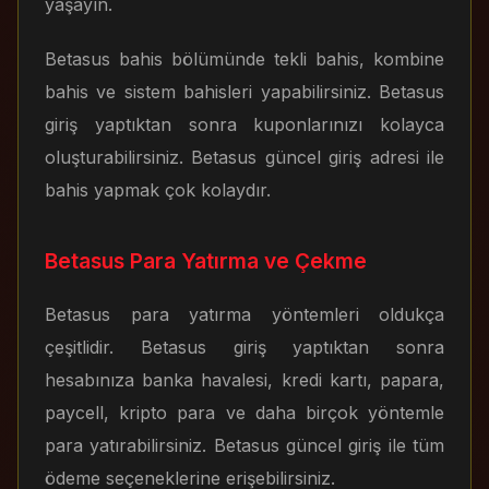
yaşayın.
Betasus bahis bölümünde tekli bahis, kombine
bahis ve sistem bahisleri yapabilirsiniz. Betasus
giriş yaptıktan sonra kuponlarınızı kolayca
oluşturabilirsiniz. Betasus güncel giriş adresi ile
bahis yapmak çok kolaydır.
Betasus Para Yatırma ve Çekme
Betasus para yatırma yöntemleri oldukça
çeşitlidir. Betasus giriş yaptıktan sonra
hesabınıza banka havalesi, kredi kartı, papara,
paycell, kripto para ve daha birçok yöntemle
para yatırabilirsiniz. Betasus güncel giriş ile tüm
ödeme seçeneklerine erişebilirsiniz.