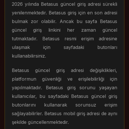
2026 yılında Betasus güncel giriş adresi sürekli
yenilenmektedir. Betasus giriş için en son adresi
bulmak zor olabilir. Ancak bu sayfa Betasus
güncel giriş linkini her zaman güncel
tutmaktadır. Betasus resmi erişim adresine
ulaşmak için sayfadaki butonları
kullanabilirsiniz.
Betasus güncel giriş adresi değişiklikleri,
platformun güvenliği ve erişilebilirliği için
yapılmaktadır. Betasus giriş sorunu yaşayan
kullanıcılar, bu sayfadaki Betasus güncel giriş
butonlarını kullanarak sorunsuz erişim
sağlayabilirler. Betasus mobil giriş adresi de aynı
şekilde güncellenmektedir.