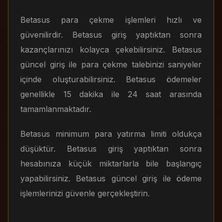
Betasus para çekme işlemleri hızlı ve
güvenilirdir. Betasus giriş yaptıktan sonra
kazançlarınızı kolayca çekebilirsiniz. Betasus
güncel giriş ile para çekme talebinizi saniyeler
içinde oluşturabilirsiniz. Betasus ödemeler
genellikle 15 dakika ile 24 saat arasında
tamamlanmaktadır.
Betasus minimum para yatırma limiti oldukça
düşüktür. Betasus giriş yaptıktan sonra
hesabınıza küçük miktarlarla bile başlangıç
yapabilirsiniz. Betasus güncel giriş ile ödeme
işlemlerinizi güvenle gerçekleştirin.