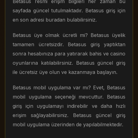
Betasus resmi erişim bilgileri her zaman bu
sayfada güncel tutulmaktadır. Betasus giriş için
en son adresi buradan bulabilirsiniz.
Betasus üye olmak ücretli mi? Betasus üyelik
tamamen ücretsizdir. Betasus giriş yaptıktan
sonra hesabınıza para yatırarak bahis ve casino
oyunlarına katılabilirsiniz. Betasus güncel giriş
ile ücretsiz üye olun ve kazanmaya başlayın.
Betasus mobil uygulama var mı? Evet, Betasus
mobil uygulama seçeneği mevcuttur. Betasus
giriş için uygulamayı indirebilir ve daha hızlı
erişim sağlayabilirsiniz. Betasus güncel giriş
mobil uygulama üzerinden de yapılabilmektedir.