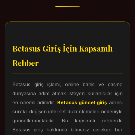
Betasus Giriş İçin Kapsamlı
Rehber
Betasus giriş işlemi, online bahis ve casino
dünyasına adım atmak isteyen kullanıcılar için
en önemli adımdır.
Betasus güncel giriş
adresi
sürekli değişen internet düzenlemeleri nedeniyle
güncellenmektedir. Bu kapsamlı rehberde
Betasus giriş hakkında bilmeniz gereken her