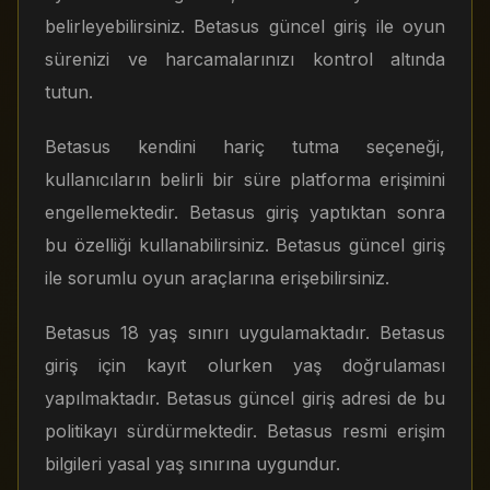
belirleyebilirsiniz. Betasus güncel giriş ile oyun
sürenizi ve harcamalarınızı kontrol altında
tutun.
Betasus kendini hariç tutma seçeneği,
kullanıcıların belirli bir süre platforma erişimini
engellemektedir. Betasus giriş yaptıktan sonra
bu özelliği kullanabilirsiniz. Betasus güncel giriş
ile sorumlu oyun araçlarına erişebilirsiniz.
Betasus 18 yaş sınırı uygulamaktadır. Betasus
giriş için kayıt olurken yaş doğrulaması
yapılmaktadır. Betasus güncel giriş adresi de bu
politikayı sürdürmektedir. Betasus resmi erişim
bilgileri yasal yaş sınırına uygundur.