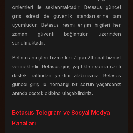
önlemleri ile saklanmaktadır. Betasus güncel
giriş adresi de güvenlik standartlarına tam
uyumludur. Betasus resmi erişim bilgileri her
zaman güvenli bağlantılar üzerinden
sunulmaktadır.
Betasus müşteri hizmetleri 7 gün 24 saat hizmet
vermektedir. Betasus giriş yaptıktan sonra canlı
destek hattından yardım alabilirsiniz. Betasus
güncel giriş ile herhangi bir sorun yaşarsanız
anında destek ekibine ulaşabilirsiniz.
Betasus Telegram ve Sosyal Medya
Kanalları