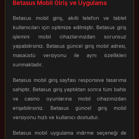
Betasus Mobil Giriş ve Uygulama
Betasus mobil giriş, akıllı telefon ve tablet
kullanıcıları için optimize edilmiştir. Betasus giriş
işlemini mobil cihazlarınızdan sorunsuz
yapabilirsiniz. Betasus güncel giriş mobil adresi,
masaüstü versiyonu ile aynı özellikleri
sunmaktadır.
Betasus mobil giriş sayfası responsive tasarıma
sahiptir. Betasus giriş yaptıktan sonra tüm bahis
ve casino oyunlarına mobil cihazınızdan
erişebilirsiniz. Betasus güncel giriş mobil
versiyonu hızlı ve kullanıcı dostudur.
Betasus mobil uygulama indirme seçeneği de