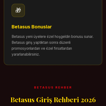
🎁
Betasus Bonuslar
Betasus yeni üyelere özel hoşgeldin bonusu sunar.
Betasus giriş yaptıktan sonra düzenli
promosyonlardan ve özel fırsatlardan
yararlanabilirsiniz.
BETASUS REHBER
Betasus Giriş Rehberi 2026