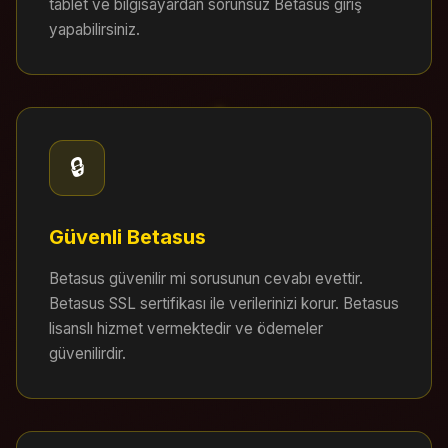
tablet ve bilgisayardan sorunsuz Betasus giriş
yapabilirsiniz.
🔒
Güvenli Betasus
Betasus güvenilir mi sorusunun cevabı evettir.
Betasus SSL sertifikası ile verilerinizi korur. Betasus
lisanslı hizmet vermektedir ve ödemeler
güvenilirdir.