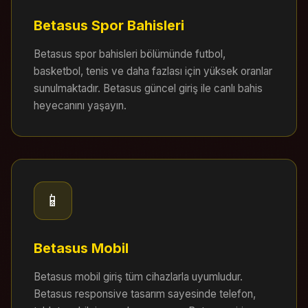
Betasus Spor Bahisleri
Betasus spor bahisleri bölümünde futbol,
basketbol, tenis ve daha fazlası için yüksek oranlar
sunulmaktadır. Betasus güncel giriş ile canlı bahis
heyecanını yaşayın.
📱
Betasus Mobil
Betasus mobil giriş tüm cihazlarla uyumludur.
Betasus responsive tasarım sayesinde telefon,