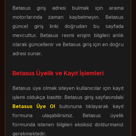
Betasus giriş adresi bulmak için arama
motorlarında zaman kaybetmeyin. Betasus
güncel giriş linki doğrudan bu sayfada
mevcuttur. Betasus resmi erişim bilgileri anlık
olarak güncellenir ve Betasus giriş için en doğru
adresi sunar.
Betasus Üyelik ve Kayıt İşlemleri
Betasus üye olmak isteyen kullanıcılar için kayıt
işlemi oldukça basittir. Betasus giriş sayfasındaki
Betasus Üye Ol
butonuna tıklayarak kayıt
formuna ulaşabilirsiniz. Betasus üyelik
formunda istenen bilgileri eksiksiz doldurmanız
gerekmektedir.