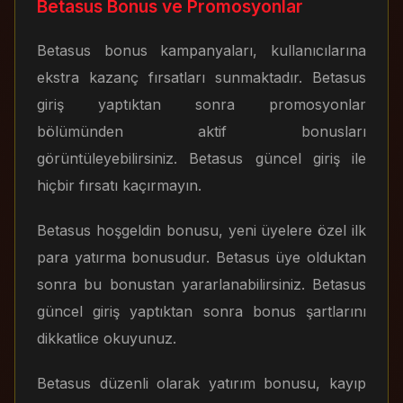
Betasus Bonus ve Promosyonlar
Betasus bonus kampanyaları, kullanıcılarına
ekstra kazanç fırsatları sunmaktadır. Betasus
giriş yaptıktan sonra promosyonlar
bölümünden aktif bonusları
görüntüleyebilirsiniz. Betasus güncel giriş ile
hiçbir fırsatı kaçırmayın.
Betasus hoşgeldin bonusu, yeni üyelere özel ilk
para yatırma bonusudur. Betasus üye olduktan
sonra bu bonustan yararlanabilirsiniz. Betasus
güncel giriş yaptıktan sonra bonus şartlarını
dikkatlice okuyunuz.
Betasus düzenli olarak yatırım bonusu, kayıp