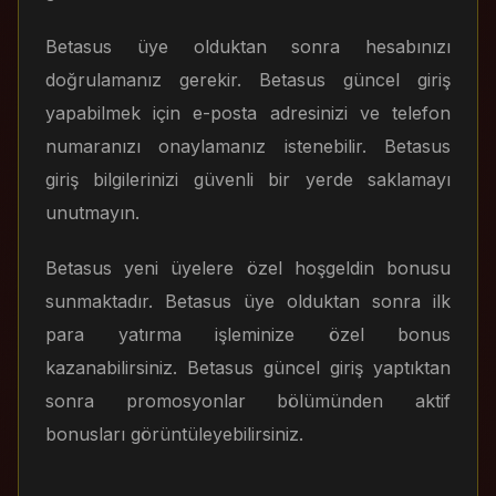
Betasus üye olduktan sonra hesabınızı
doğrulamanız gerekir. Betasus güncel giriş
yapabilmek için e-posta adresinizi ve telefon
numaranızı onaylamanız istenebilir. Betasus
giriş bilgilerinizi güvenli bir yerde saklamayı
unutmayın.
Betasus yeni üyelere özel hoşgeldin bonusu
sunmaktadır. Betasus üye olduktan sonra ilk
para yatırma işleminize özel bonus
kazanabilirsiniz. Betasus güncel giriş yaptıktan
sonra promosyonlar bölümünden aktif
bonusları görüntüleyebilirsiniz.