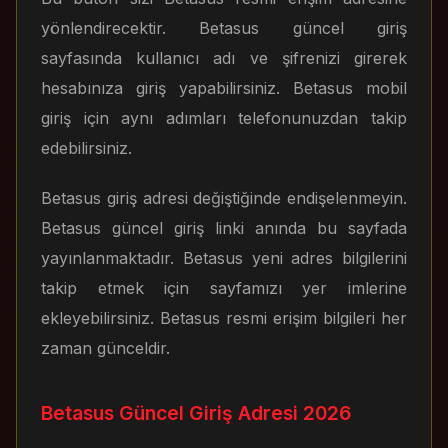
yönlendirecektir. Betasus güncel giriş
sayfasında kullanıcı adı ve şifrenizi girerek
hesabınıza giriş yapabilirsiniz. Betasus mobil
giriş için aynı adımları telefonunuzdan takip
edebilirsiniz.
Betasus giriş adresi değiştiğinde endişelenmeyin.
Betasus güncel giriş linki anında bu sayfada
yayınlanmaktadır. Betasus yeni adres bilgilerini
takip etmek için sayfamızı yer imlerine
ekleyebilirsiniz. Betasus resmi erişim bilgileri her
zaman günceldir.
Betasus Güncel Giriş Adresi 2026