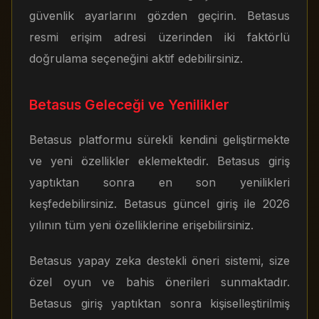
güvenlik ayarlarını gözden geçirin. Betasus
resmi erişim adresi üzerinden iki faktörlü
doğrulama seçeneğini aktif edebilirsiniz.
Betasus Geleceği ve Yenilikler
Betasus platformu sürekli kendini geliştirmekte
ve yeni özellikler eklemektedir. Betasus giriş
yaptıktan sonra en son yenilikleri
keşfedebilirsiniz. Betasus güncel giriş ile 2026
yılının tüm yeni özelliklerine erişebilirsiniz.
Betasus yapay zeka destekli öneri sistemi, size
özel oyun ve bahis önerileri sunmaktadır.
Betasus giriş yaptıktan sonra kişiselleştirilmiş