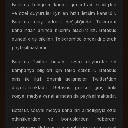
Betasus Telegram kanalı, güncel adres bilgileri
ve özel duyurular için en hızlı iletişim kanalıdır.
Betasus giriş adresi değiştiğinde Telegram
kanalından anında bildirim alabilirsiniz. Betasus
güncel giriş bilgileri Telegram'da öncelikli olarak
paylaşılmaktadır.
Betasus Twitter hesabı, resmi duyurular ve
kampanya bilgileri için takip edilebilir. Betasus
giriş ile ilgili önemli gelişmeler Twitter'dan
duyurulmaktadır. Betasus güncel giriş linki
sosyal medya kanallarından da paylaşılmaktadır.
Betasus sosyal medya kanalları aracılığıyla özel
etkinliklerden ve bonuslardan haberdar
olabilirsiniz. Betasus giriş yaptıktan sonra sosyal