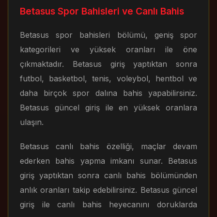
Betasus Spor Bahisleri ve Canlı Bahis
Betasus spor bahisleri bölümü, geniş spor
kategorileri ve yüksek oranları ile öne
çıkmaktadır. Betasus giriş yaptıktan sonra
futbol, basketbol, tenis, voleybol, hentbol ve
daha birçok spor dalına bahis yapabilirsiniz.
Betasus güncel giriş ile en yüksek oranlara
ulaşın.
Betasus canlı bahis özelliği, maçlar devam
ederken bahis yapma imkanı sunar. Betasus
giriş yaptıktan sonra canlı bahis bölümünden
anlık oranları takip edebilirsiniz. Betasus güncel
giriş ile canlı bahis heyecanını doruklarda