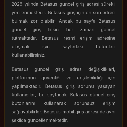
2026 yılında Betasus güncel giriş adresi sürekli
yenilenmektedir. Betasus giriş için en son adresi
bulmak zor olabilir. Ancak bu sayfa Betasus
güncel giriş linkini her zaman güncel
tutmaktadır. Betasus resmi erişim adresine
ulaşmak için sayfadaki butonları
kullanabilirsiniz.
Betasus güncel giriş adresi değişiklikleri,
platformun güvenliği ve erişilebilirliği için
yapılmaktadır. Betasus giriş sorunu yaşayan
kullanıcılar, bu sayfadaki Betasus güncel giriş
butonlarını kullanarak sorunsuz erişim
sağlayabilirler. Betasus mobil giriş adresi de aynı
şekilde güncellenmektedir.