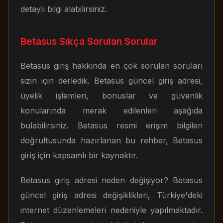
detaylı bilgi alabilirsiniz.
Betasus Sıkça Sorulan Sorular
Betasus giriş hakkında en çok sorulan soruları
sizin için derledik. Betasus güncel giriş adresi,
üyelik işlemleri, bonuslar ve güvenlik
konularında merak edilenleri aşağıda
bulabilirsiniz. Betasus resmi erişim bilgileri
doğrultusunda hazırlanan bu rehber, Betasus
giriş için kapsamlı bir kaynaktır.
Betasus giriş adresi neden değişiyor? Betasus
güncel giriş adresi değişiklikleri, Türkiye'deki
internet düzenlemeleri nedeniyle yapılmaktadır.