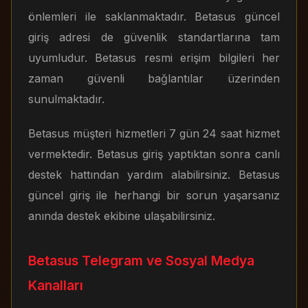
önlemleri ile saklanmaktadır. Betasus güncel
giriş adresi de güvenlik standartlarına tam
uyumludur. Betasus resmi erişim bilgileri her
zaman güvenli bağlantılar üzerinden
sunulmaktadır.
Betasus müşteri hizmetleri 7 gün 24 saat hizmet
vermektedir. Betasus giriş yaptıktan sonra canlı
destek hattından yardım alabilirsiniz. Betasus
güncel giriş ile herhangi bir sorun yaşarsanız
anında destek ekibine ulaşabilirsiniz.
Betasus Telegram ve Sosyal Medya
Kanalları