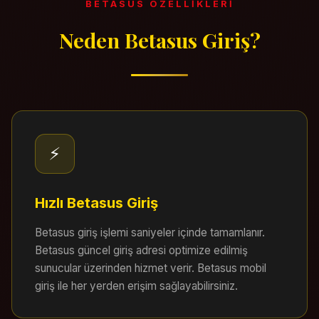
BETASUS ÖZELLIKLERI
Neden Betasus Giriş?
⚡
Hızlı Betasus Giriş
Betasus giriş işlemi saniyeler içinde tamamlanır.
Betasus güncel giriş adresi optimize edilmiş
sunucular üzerinden hizmet verir. Betasus mobil
giriş ile her yerden erişim sağlayabilirsiniz.