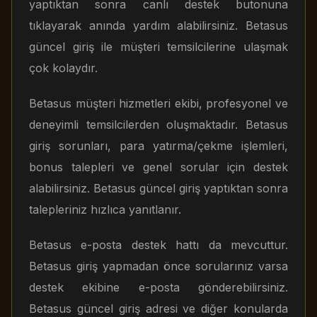
yaptıktan sonra canlı destek butonuna
tıklayarak anında yardım alabilirsiniz. Betasus
güncel giriş ile müşteri temsilcilerine ulaşmak
çok kolaydır.
Betasus müşteri hizmetleri ekibi, profesyonel ve
deneyimli temsilcilerden oluşmaktadır. Betasus
giriş sorunları, para yatırma/çekme işlemleri,
bonus talepleri ve genel sorular için destek
alabilirsiniz. Betasus güncel giriş yaptıktan sonra
talepleriniz hızlıca yanıtlanır.
Betasus e-posta destek hattı da mevcuttur.
Betasus giriş yapmadan önce sorularınız varsa
destek ekibine e-posta gönderebilirsiniz.
Betasus güncel giriş adresi ve diğer konularda