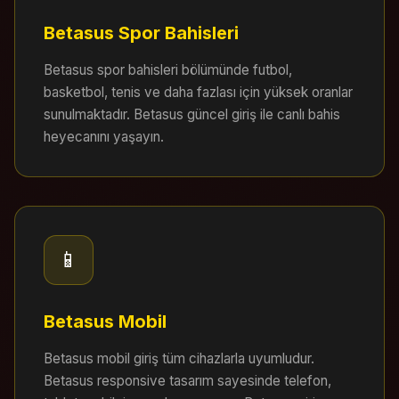
Betasus Spor Bahisleri
Betasus spor bahisleri bölümünde futbol,
basketbol, tenis ve daha fazlası için yüksek oranlar
sunulmaktadır. Betasus güncel giriş ile canlı bahis
heyecanını yaşayın.
📱
Betasus Mobil
Betasus mobil giriş tüm cihazlarla uyumludur.
Betasus responsive tasarım sayesinde telefon,