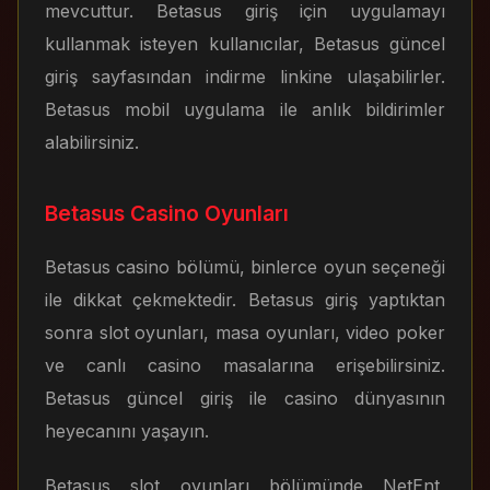
mevcuttur. Betasus giriş için uygulamayı
kullanmak isteyen kullanıcılar, Betasus güncel
giriş sayfasından indirme linkine ulaşabilirler.
Betasus mobil uygulama ile anlık bildirimler
alabilirsiniz.
Betasus Casino Oyunları
Betasus casino bölümü, binlerce oyun seçeneği
ile dikkat çekmektedir. Betasus giriş yaptıktan
sonra slot oyunları, masa oyunları, video poker
ve canlı casino masalarına erişebilirsiniz.
Betasus güncel giriş ile casino dünyasının
heyecanını yaşayın.
Betasus slot oyunları bölümünde NetEnt,