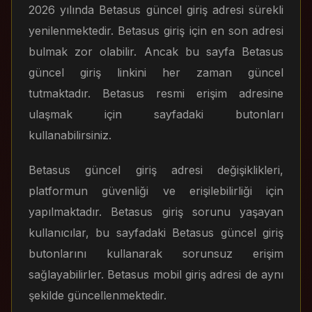
2026 yılında Betasus güncel giriş adresi sürekli
yenilenmektedir. Betasus giriş için en son adresi
bulmak zor olabilir. Ancak bu sayfa Betasus
güncel giriş linkini her zaman güncel
tutmaktadır. Betasus resmi erişim adresine
ulaşmak için sayfadaki butonları
kullanabilirsiniz.
Betasus güncel giriş adresi değişiklikleri,
platformun güvenliği ve erişilebilirliği için
yapılmaktadır. Betasus giriş sorunu yaşayan
kullanıcılar, bu sayfadaki Betasus güncel giriş
butonlarını kullanarak sorunsuz erişim
sağlayabilirler. Betasus mobil giriş adresi de aynı
şekilde güncellenmektedir.