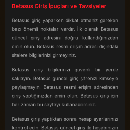
Betasus Giriş İpuçları ve Tavsiyeler
Betasus giriş yaparken dikkat etmeniz gereken
bazı önemli noktalar vardır. İlk olarak Betasus
güncel giriş adresini doğru kullandığınızdan
emin olun. Betasus resmi erişim adresi dışındaki
sitelere bilgilerinizi girmeyiniz.
Betasus giriş bilgilerinizi güvenli bir yerde
saklayın. Betasus güncel giriş şifrenizi kimseyle
paylaşmayın. Betasus resmi erişim adresinden
giriş yaptığınızdan emin olun. Betasus giriş için
her zaman bu sayfayı kullanabilirsiniz.
Betasus giriş yaptıktan sonra hesap ayarlarınızı
kontrol edin. Betasus güncel giriş ile hesabınızın