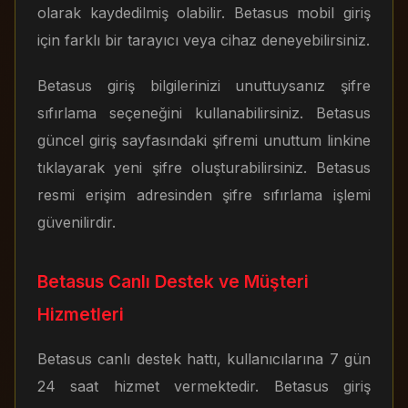
olarak kaydedilmiş olabilir. Betasus mobil giriş
için farklı bir tarayıcı veya cihaz deneyebilirsiniz.
Betasus giriş bilgilerinizi unuttuysanız şifre
sıfırlama seçeneğini kullanabilirsiniz. Betasus
güncel giriş sayfasındaki şifremi unuttum linkine
tıklayarak yeni şifre oluşturabilirsiniz. Betasus
resmi erişim adresinden şifre sıfırlama işlemi
güvenilirdir.
Betasus Canlı Destek ve Müşteri
Hizmetleri
Betasus canlı destek hattı, kullanıcılarına 7 gün
24 saat hizmet vermektedir. Betasus giriş