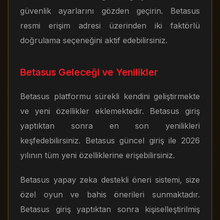
güvenlik ayarlarını gözden geçirin. Betasus
resmi erişim adresi üzerinden iki faktörlü
doğrulama seçeneğini aktif edebilirsiniz.
Betasus Geleceği ve Yenilikler
Betasus platformu sürekli kendini geliştirmekte
ve yeni özellikler eklemektedir. Betasus giriş
yaptıktan sonra en son yenilikleri
keşfedebilirsiniz. Betasus güncel giriş ile 2026
yılının tüm yeni özelliklerine erişebilirsiniz.
Betasus yapay zeka destekli öneri sistemi, size
özel oyun ve bahis önerileri sunmaktadır.
Betasus giriş yaptıktan sonra kişiselleştirilmiş